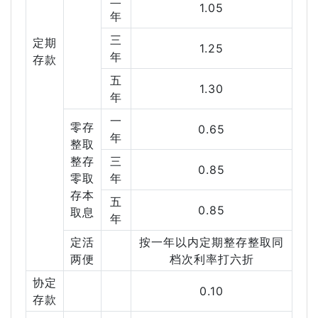
1.05
年
三
定期
1.25
年
存款
五
1.30
年
一
零存
0.65
年
整取
整存
三
0.85
零取
年
存本
五
0.85
取息
年
定活
按一年以内定期整存整取同
两便
档次利率打六折
协定
0.10
存款