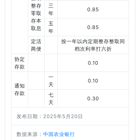
整存
三
0.85
零取
年
存本
五
0.85
取息
年
定活
按一年以内定期整存整取同
两便
档次利率打六折
协定
0.10
存款
一
0.10
天
通知
存款
七
0.30
天
发布日期：2025年5月20日
数据来源：
中国农业银行