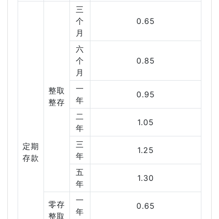
三
个
0.65
月
六
个
0.85
月
一
整取
0.95
年
整存
二
1.05
年
三
定期
1.25
年
存款
五
1.30
年
一
零存
0.65
年
整取