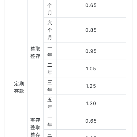
个
0.65
月
六
个
0.85
月
一
整取
0.95
年
整存
二
1.05
年
三
定期
1.25
年
存款
五
1.30
年
一
零存
0.65
年
整取
整存
三